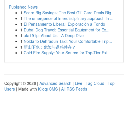
Published News
1
Score Big Savings: The Best Gift Card Deals Rig...
1
The emergence of interdisciplinary approach in ...
1
El Pensamiento Liberal: Exploración a Fondo
1
Dubai Dog Travel: Essential Equipment for Ex...
1
ufa191p: About Us - A Deep Dive
1
Noida to Dehradun Taxi: Your Comfortable Trip...
1
新山下水：危险与诱惑并存？
1
Cold Fire Supply: Your Source for Top-Tier Ext...
Copyright © 2026 |
Advanced Search
|
Live
|
Tag Cloud
|
Top
Users
| Made with
Kliqqi CMS
|
All RSS Feeds