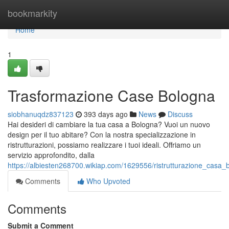
Home
bookmarkity
Home
1
Trasformazione Case Bologna
siobhanuqdz837123
393 days ago
News
Discuss
Hai desideri di cambiare la tua casa a Bologna? Vuoi un nuovo
design per il tuo abitare? Con la nostra specializzazione in
ristrutturazioni, possiamo realizzare i tuoi ideali. Offriamo un
servizio approfondito, dalla
https://albiesten268700.wikiap.com/1629556/ristrutturazione_casa_
Comments
Who Upvoted
Comments
Submit a Comment