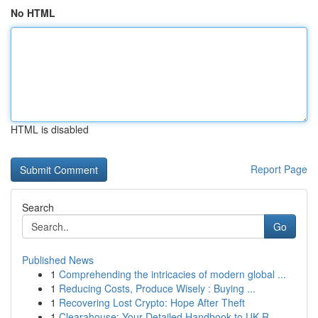
No HTML
HTML is disabled
Report Page
Search
Go
Published News
1
Comprehending the intricacies of modern global ...
1
Reducing Costs, Produce Wisely : Buying ...
1
Recovering Lost Crypto: Hope After Theft
1
Clearahouse: Your Detailed Handbook to UK R...