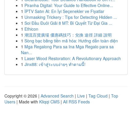
1
Piranha Digital: Your Guide to Effective Online...
1
İPTV Satın Al: En İyi Seçenekler ve Fiyatlar
1
Unmasking Trickery : Tips for Detecting Hidden ...
1
Soi Đầu Đuôi Giải 8 MT: Bí Quyết Từ Đại Gia ...
1
Ethicon
1
潮流百貨廣場 優惠碼技巧：兌換 途徑 詳細 說明
1
Sòng bạc bằng tiền mã hóa: Hướng dẫn toàn diện
1
Mga Regalong Para sa Ina Mga Regalo para sa
Nan...
1
Laser Wood Restoration: A Revolutionary Approach
1
Jinx88: เข้าสู่ระบบง่ายๆ ทำตามนี้!
Copyright © 2026 |
Advanced Search
|
Live
|
Tag Cloud
|
Top
Users
| Made with
Kliqqi CMS
|
All RSS Feeds