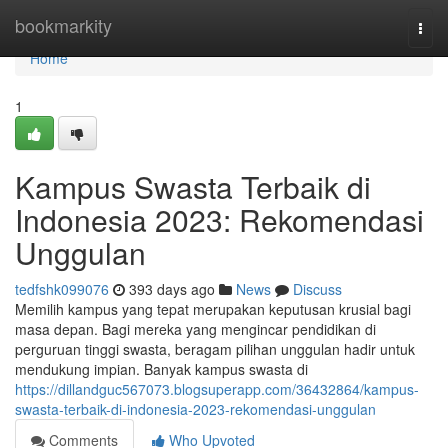
Home
bookmarkity
Togg
navi
Home
1
Kampus Swasta Terbaik di
Indonesia 2023: Rekomendasi
Unggulan
tedfshk099076
393 days ago
News
Discuss
Memilih kampus yang tepat merupakan keputusan krusial bagi
masa depan. Bagi mereka yang mengincar pendidikan di
perguruan tinggi swasta, beragam pilihan unggulan hadir untuk
mendukung impian. Banyak kampus swasta di
https://dillandguc567073.blogsuperapp.com/36432864/kampus-
swasta-terbaik-di-indonesia-2023-rekomendasi-unggulan
Comments
Who Upvoted