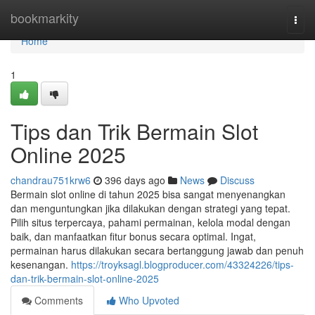
Home
bookmarkity
Togg
navi
Home
1
Tips dan Trik Bermain Slot
Online 2025
chandrau751krw6
396 days ago
News
Discuss
Bermain slot online di tahun 2025 bisa sangat menyenangkan
dan menguntungkan jika dilakukan dengan strategi yang tepat.
Pilih situs terpercaya, pahami permainan, kelola modal dengan
baik, dan manfaatkan fitur bonus secara optimal. Ingat,
permainan harus dilakukan secara bertanggung jawab dan penuh
kesenangan.
https://troyksagl.blogproducer.com/43324226/tips-
dan-trik-bermain-slot-online-2025
Comments
Who Upvoted