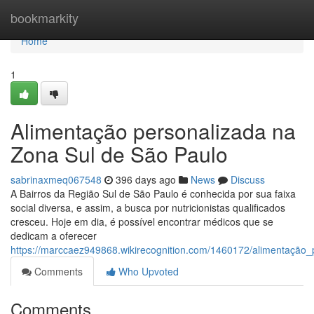
Home
bookmarkity
Home
1
Alimentação personalizada na
Zona Sul de São Paulo
sabrinaxmeq067548
396 days ago
News
Discuss
A Bairros da Região Sul de São Paulo é conhecida por sua faixa
social diversa, e assim, a busca por nutricionistas qualificados
cresceu. Hoje em dia, é possível encontrar médicos que se
dedicam a oferecer
https://marccaez949868.wikirecognition.com/1460172/alimentaçã
Comments
Who Upvoted
Comments