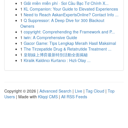
1
Giải miền miễn phí · Soi Cầu Bạc Tơ Chính X...
1
KL Companion: Your Guide to Elevated Experiences
1
Need to Reach AskanExpertsOnline? Contact Info ...
1
Q Suppressor: A Deep Dive for 300 Blackout
Owners
1
copyright: Comprehending the Framework and P...
1
iwin: A Comprehensive Guide
1
Gacor Game: Tips Lengkap Meraih Hasil Maksimal
1
The Tirzepatide Drug & Retatrutide Treatment ...
1
皇朝線上博弈最新特別活動全面揭秘
1
Kiralık Kaldırıcı Kurtarıcı : Hızlı Olay ...
Copyright © 2026 |
Advanced Search
|
Live
|
Tag Cloud
|
Top
Users
| Made with
Kliqqi CMS
|
All RSS Feeds