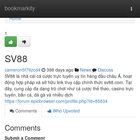
Home
bookmarkity
Togg
navi
Home
1
SV88
cameron5f79zcd4
398 days ago
News
Discuss
SV88 là nhà cái cá cược trực tuyến uy tín hàng đầu châu Á, hoạt
động hợp pháp và sở hữu link truy cập chính thức sv88.com. Tại
đây, cung cấp đa dạng trò chơi như cá cược thể thao, casino trực
tuyến, bắn cá, đá gà và nhiều dịch
https://forum.epicbrowser.com/profile.php?id=85834
Comments
Who Upvoted
Comments
Submit a Comment