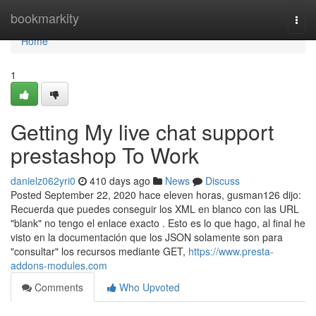
Home
bookmarkity
Togg
navi
Home
1
Getting My live chat support
prestashop To Work
danielz062yri0
410 days ago
News
Discuss
Posted September 22, 2020 hace eleven horas, gusman126 dijo:
Recuerda que puedes conseguir los XML en blanco con las URL
"blank" no tengo el enlace exacto . Esto es lo que hago, al final he
visto en la documentación que los JSON solamente son para
"consultar" los recursos mediante GET,
https://www.presta-
addons-modules.com
Comments
Who Upvoted