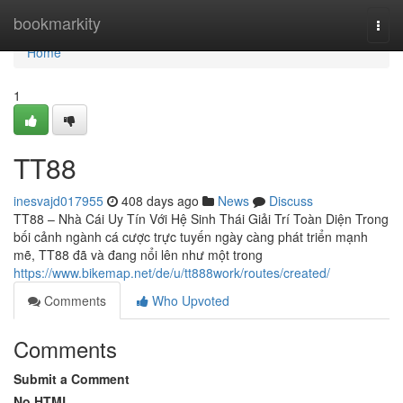
Home
bookmarkity
Togg
navi
Home
1
TT88
inesvajd017955
408 days ago
News
Discuss
TT88 – Nhà Cái Uy Tín Với Hệ Sinh Thái Giải Trí Toàn Diện Trong
bối cảnh ngành cá cược trực tuyến ngày càng phát triển mạnh
mẽ, TT88 đã và đang nổi lên như một trong
https://www.bikemap.net/de/u/tt888work/routes/created/
Comments
Who Upvoted
Comments
Submit a Comment
No HTML