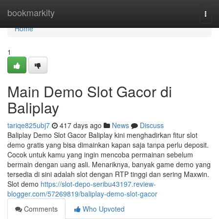
Home
bookmarkity
Togg
navi
Home
1
Main Demo Slot Gacor di
Baliplay
tariqe825ubj7
417 days ago
News
Discuss
Baliplay Demo Slot Gacor Baliplay kini menghadirkan fitur slot
demo gratis yang bisa dimainkan kapan saja tanpa perlu deposit.
Cocok untuk kamu yang ingin mencoba permainan sebelum
bermain dengan uang asli. Menariknya, banyak game demo yang
tersedia di sini adalah slot dengan RTP tinggi dan sering Maxwin.
Slot demo
https://slot-depo-seribu43197.review-
blogger.com/57269819/baliplay-demo-slot-gacor
Comments
Who Upvoted