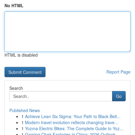
No HTML
HTML is disabled
Report Page
Search
Go
Published News
1
Achieve Lean Six Sigma: Your Path to Black Belt...
1
Modern travel evolution reflects changing trave...
1
Yozma Electric Bikes: The Complete Guide to Yoz...
1
Gaming Chair Factories in China: 2026 Outlook