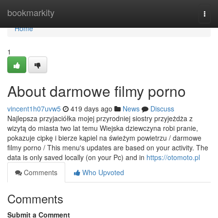
Home
bookmarkity
Togg
navi
Home
1
About darmowe filmy porno
vincent1h07uvw5
419 days ago
News
Discuss
Najlepsza przyjaciółka mojej przyrodniej siostry przyjeżdża z
wizytą do miasta two lat temu Wiejska dziewczyna robi pranie,
pokazuje cipkę i bierze kąpiel na świeżym powietrzu / darmowe
filmy porno / This menu's updates are based on your activity. The
data is only saved locally (on your Pc) and in
https://otomoto.pl
Comments
Who Upvoted
Comments
Submit a Comment