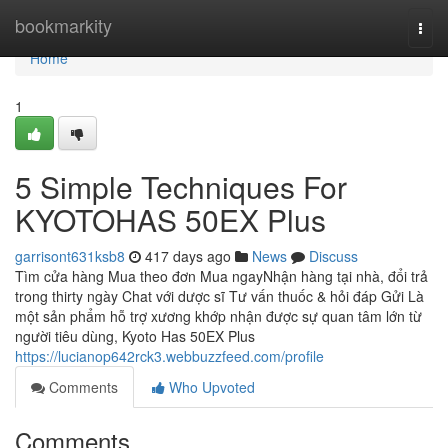
Home
bookmarkity
Togg
navi
Home
1
5 Simple Techniques For
KYOTOHAS 50EX Plus
garrisont631ksb8
417 days ago
News
Discuss
Tìm cửa hàng Mua theo đơn Mua ngayNhận hàng tại nhà, đổi trả
trong thirty ngày Chat với dược sĩ Tư vấn thuốc & hỏi đáp Gửi Là
một sản phẩm hỗ trợ xương khớp nhận được sự quan tâm lớn từ
người tiêu dùng, Kyoto Has 50EX Plus
https://lucianop642rck3.webbuzzfeed.com/profile
Comments
Who Upvoted
Comments