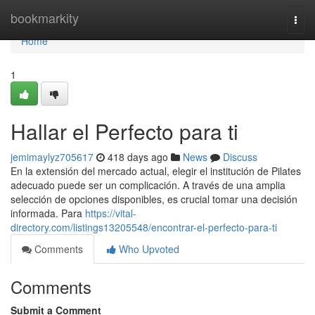
Home
bookmarkity
Togg
navi
Home
1
Hallar el Perfecto para ti
jemimaylyz705617
418 days ago
News
Discuss
En la extensión del mercado actual, elegir el institución de Pilates
adecuado puede ser un complicación. A través de una amplia
selección de opciones disponibles, es crucial tomar una decisión
informada. Para
https://vital-
directory.com/listings13205548/encontrar-el-perfecto-para-ti
Comments
Who Upvoted
Comments
Submit a Comment