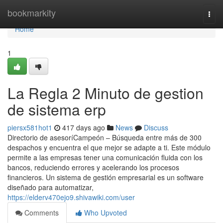
Home
bookmarkity
Togg
navi
Home
1
La Regla 2 Minuto de gestion
de sistema erp
piersx581hot1
417 days ago
News
Discuss
Directorio de asesoríCampeón – Búsqueda entre más de 300
despachos y encuentra el que mejor se adapte a ti. Este módulo
permite a las empresas tener una comunicación fluida con los
bancos, reduciendo errores y acelerando los procesos
financieros. Un sistema de gestión empresarial es un software
diseñado para automatizar,
https://elderv470ejo9.shivawiki.com/user
Comments
Who Upvoted