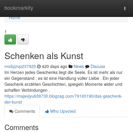
Home
bookmarkity
Togg
navi
Home
1
Schenken als Kunst
mollyjzvp237925
420 days ago
News
Discuss
Im Herzen jedes Geschenks liegt die Seele. Es ist mehr als nur
ein Gegenstand ; es ist eine Handlung voller Liebe . Ein jeder
Geschenk erzählen Geschichten, spiegeln Momente wider und
schaffen Verbindungen .
https://majavjyu639730.blogzag.com/79165190/das-geschenk-
der-kunst
Comments
Who Upvoted
Comments