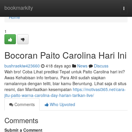
Home
bookmarkity
Togg
navi
Home
1
Bocoran Paito Carolina Hari Ini
bushraekiw423660
418 days ago
News
Discuss
Wah bro! Coba Lihat prediksi Tepat untuk Paito Carolina hari ini?
Awas Kehabisan info terbaru. Para Ahli sudah siapkan
ramalannya dengan teliti, biar kamu Beruntung. Lihat saja di situs
resmi, dan Manfaatkan kesempatan
https://motivasi365.net/cara-
jitu-paito-warna-carolina-day-harian-tarikan-live/
Comments
Who Upvoted
Comments
Submit a Comment