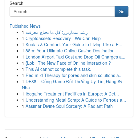
Search
Go
Published News
1
رِشد سمارترز: كل ما تحتاج معرفته
1
Cryptoassets Recovery - We Can Help
1
Koalas & Comfort: Your Guide to Living Like a E...
1
88m: Your Ultimate Online Casino Destination
1
London Airport Taxi Cost and Drop Off Charges a...
1
{Lobi: The New Face of Online Interaction ?
1
This AI cannot complete this task.
1
Red mild Therapy for pores and skin solutions a...
1
DE88 – Cổng Game Đổi Thưởng Uy Tín, Đăng Ký
Nha...
1
Ibogaine Treatment Facilities in Europe: A Det...
1
Understanding Metal Scrap: A Guide to Ferrous a...
1
Aasimar Divine Soul Sorcery: A Radiant Path