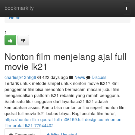
Home
bookmarkity
Togg
navi
Home
1
Nonton film menjelang ajal full
movie lk21
charlesj913hhg6
422 days ago
News
Discuss
Tertarik untuk metode simpel untuk nonton movie lk21? Kini,
penggemar film bisa menonton bermacam-macam judul film
mengandalkan platform lk21 rebahin yang ramah pengguna.
Salah satu fitur unggulan dari layarkaca21 lk21 adalah
kemudahan akses. Kamu bisa nonton online seperti nonton film
qodrat full movie lk21 bebas biaya. Bagi pecinta film horor,
https://nonton-film-qodrat-full-m06159.full-design.com/nonton-
film-brutal-lk21-77944402
Comments
Who Upvoted