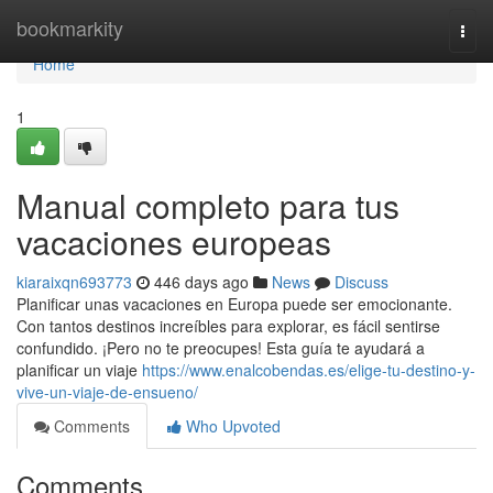
Home
bookmarkity
Togg
navi
Home
1
Manual completo para tus
vacaciones europeas
kiaraixqn693773
446 days ago
News
Discuss
Planificar unas vacaciones en Europa puede ser emocionante.
Con tantos destinos increíbles para explorar, es fácil sentirse
confundido. ¡Pero no te preocupes! Esta guía te ayudará a
planificar un viaje
https://www.enalcobendas.es/elige-tu-destino-y-
vive-un-viaje-de-ensueno/
Comments
Who Upvoted
Comments