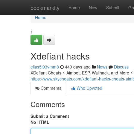
Home
bookmarkity
Home
New
Submit
Gr
Home
1
Xdefiant hacks
elias5i93vmm8
449 days ago
News
Discuss
XDefiant Cheats ⚡ Aimbot, ESP, Wallhack, and More ⚡
https://www.skycheats.com/xdefiant-hacks-cheats-aim
Comments
Who Upvoted
Comments
Submit a Comment
No HTML