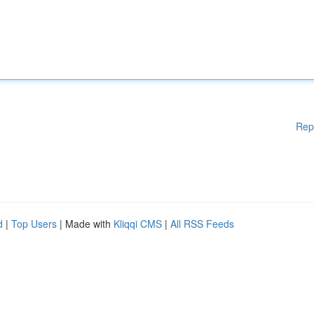
Rep
d
|
Top Users
| Made with
Kliqqi CMS
|
All RSS Feeds