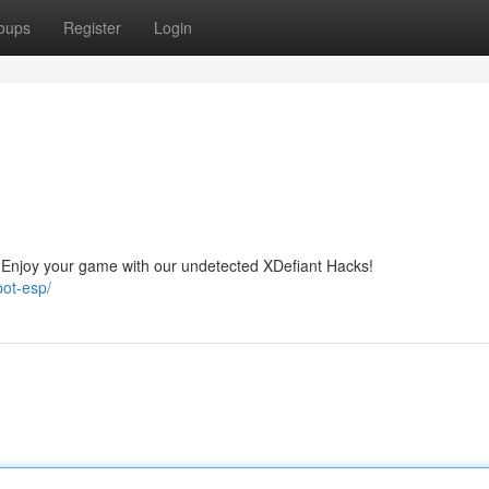
oups
Register
Login
 Enjoy your game with our undetected XDefiant Hacks!
bot-esp/