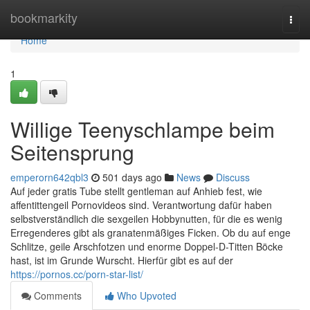
Home
bookmarkity
Togg
navi
Home
1
Willige Teenyschlampe beim
Seitensprung
emperorn642qbl3
501 days ago
News
Discuss
Auf jeder gratis Tube stellt gentleman auf Anhieb fest, wie
affentittengeil Pornovideos sind. Verantwortung dafür haben
selbstverständlich die sexgeilen Hobbynutten, für die es wenig
Erregenderes gibt als granatenmäßiges Ficken. Ob du auf enge
Schlitze, geile Arschfotzen und enorme Doppel-D-Titten Böcke
hast, ist im Grunde Wurscht. Hierfür gibt es auf der
https://pornos.cc/porn-star-list/
Comments
Who Upvoted