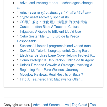
1
Advanced tracking modern technologies change
se...
1
กล่องมอบบ้าน คู่มือฉบับสมบูรณ์สำหรับ ผู้รับโฉนด
1
crypto asset recovery specialists
1
CC用户 服务：优化 用户 满意度 的 关键 策略
1
Custom Indian Bibs: A Touch of Culture
1
Irrigation: A Guide to Efficient Liquid Use
1
Cebo Sostenible: El Futuro de la Pesca
Responsable
1
Successful football programs blend varied train...
1
Dewa212: Tutorial Lengkap untuk Orang Baru
1
Electrical Services Lane Cove Helping Protect R...
1
Cómo Proteger la Reputación Online de tu Agenci...
1
Unlock Dividend Growth: A Strategic Investing A...
1
Beginning Your Pure Wellness Journey
1
Myoglow Reviews: Real Results or Buzz ?
1
Find A Feathered Pal: Macaws for Offer ...
Copyright © 2026 |
Advanced Search
|
Live
|
Tag Cloud
|
Top