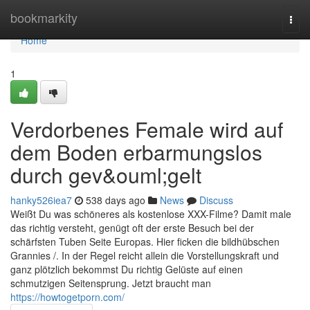
Home
bookmarkity
Togg
navi
Home
1
Verdorbenes Female wird auf
dem Boden erbarmungslos
durch gev&ouml;gelt
hanky526iea7
538 days ago
News
Discuss
Weißt Du was schöneres als kostenlose XXX-Filme? Damit male
das richtig versteht, genügt oft der erste Besuch bei der
schärfsten Tuben Seite Europas. Hier ficken die bildhübschen
Grannies /. In der Regel reicht allein die Vorstellungskraft und
ganz plötzlich bekommst Du richtig Gelüste auf einen
schmutzigen Seitensprung. Jetzt braucht man
https://howtogetporn.com/