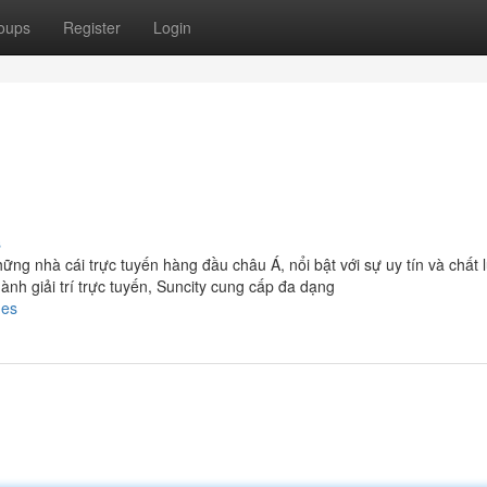
oups
Register
Login
s
ững nhà cái trực tuyến hàng đầu châu Á, nổi bật với sự uy tín và chất 
ành giải trí trực tuyến, Suncity cung cấp đa dạng
des