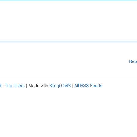
Rep
d
|
Top Users
| Made with
Kliqqi CMS
|
All RSS Feeds