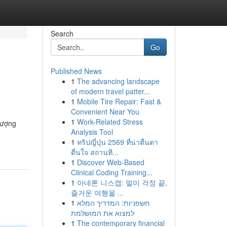
Search
Go
Published News
1
The advancing landscape
of modern travel patter...
1
Mobile Tire Repair: Fast &
Convenient Near You
1
Work-Related Stress
lượng
Analysis Tool
1
ทริปญี่ปุ่น 2569 ที่น่าตื่นตา
ตื่นใจ สถานที...
1
Discover Web-Based
Clinical Coding Training...
1
아네론 니스캡: 멀미 걱정 끝,
즐거운 여행을 ...
1
חשפניות: המדריך המלא
למצוא את המושלמת
1
The contemporary financial