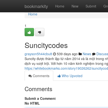
Home
bookmarkity
Home
New
Submit
Gr
Home
1
Suncitycodes
grayson5h44cbu8
539 days ago
News
Discus
Suncity được thành lập từ năm 2014 và là một trong nh
dịch vụ vượt trội. Với hơn 10 năm kinh nghiệm trong ng
https://whitebookmarks.com/story19026262/suncityco
Comments
Who Upvoted
Comments
Submit a Comment
No HTML