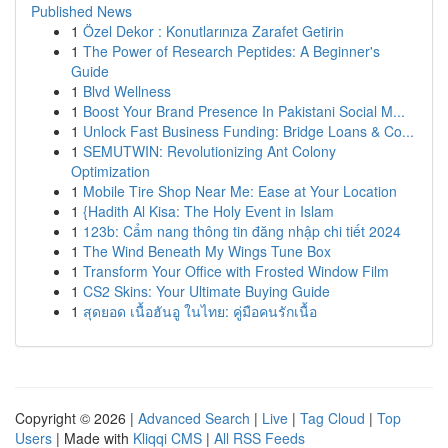
Published News
1
Özel Dekor : Konutlarınıza Zarafet Getirin
1
The Power of Research Peptides: A Beginner's
Guide
1
Blvd Wellness
1
Boost Your Brand Presence In Pakistani Social M...
1
Unlock Fast Business Funding: Bridge Loans & Co...
1
SEMUTWIN: Revolutionizing Ant Colony
Optimization
1
Mobile Tire Shop Near Me: Ease at Your Location
1
{Hadith Al Kisa: The Holy Event in Islam
1
123b: Cẩm nang thông tin đăng nhập chi tiết 2024
1
The Wind Beneath My Wings Tune Box
1
Transform Your Office with Frosted Window Film
1
CS2 Skins: Your Ultimate Buying Guide
1
สุดยอด เนื้อฮันอู ในไทย: คู่มือคนรักเนื้อ
Copyright © 2026 |
Advanced Search
|
Live
|
Tag Cloud
|
Top
Users
| Made with
Kliqqi CMS
|
All RSS Feeds