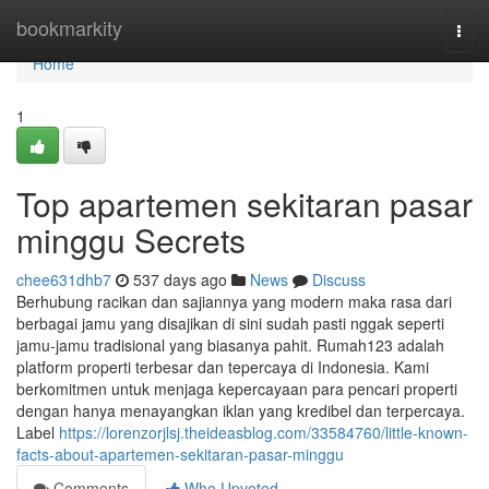
Home
bookmarkity
Togg
navi
Home
1
Top apartemen sekitaran pasar
minggu Secrets
chee631dhb7
537 days ago
News
Discuss
Berhubung racikan dan sajiannya yang modern maka rasa dari
berbagai jamu yang disajikan di sini sudah pasti nggak seperti
jamu-jamu tradisional yang biasanya pahit. Rumah123 adalah
platform properti terbesar dan tepercaya di Indonesia. Kami
berkomitmen untuk menjaga kepercayaan para pencari properti
dengan hanya menayangkan iklan yang kredibel dan terpercaya.
Label
https://lorenzorjlsj.theideasblog.com/33584760/little-known-
facts-about-apartemen-sekitaran-pasar-minggu
Comments
Who Upvoted