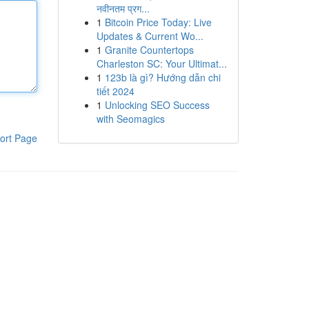
नवीनतम प्रग...
1
Bitcoin Price Today: Live
Updates & Current Wo...
1
Granite Countertops
Charleston SC: Your Ultimat...
1
123b là gì? Hướng dẫn chi
tiết 2024
1
Unlocking SEO Success
with Seomagics
ort Page