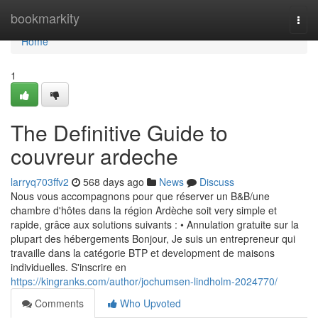
Home
bookmarkity
Togg
navi
Home
1
The Definitive Guide to
couvreur ardeche
larryq703ffv2
568 days ago
News
Discuss
Nous vous accompagnons pour que réserver un B&B/une
chambre d'hôtes dans la région Ardèche soit very simple et
rapide, grâce aux solutions suivants : • Annulation gratuite sur la
plupart des hébergements Bonjour, Je suis un entrepreneur qui
travaille dans la catégorie BTP et development de maisons
individuelles. S'inscrire en
https://kingranks.com/author/jochumsen-lindholm-2024770/
Comments
Who Upvoted