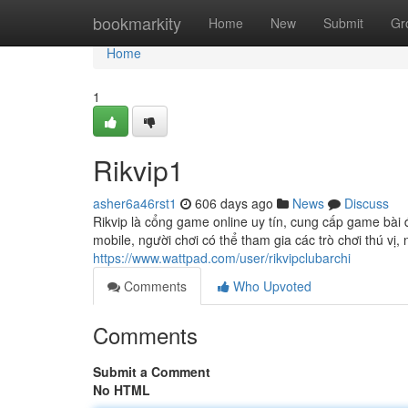
Home
bookmarkity
Home
New
Submit
Gr
Home
1
Rikvip1
asher6a46rst1
606 days ago
News
Discuss
Rikvip là cổng game online uy tín, cung cấp game bài 
mobile, người chơi có thể tham gia các trò chơi thú vị
https://www.wattpad.com/user/rikvipclubarchi
Comments
Who Upvoted
Comments
Submit a Comment
No HTML