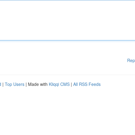
Rep
d
|
Top Users
| Made with
Kliqqi CMS
|
All RSS Feeds