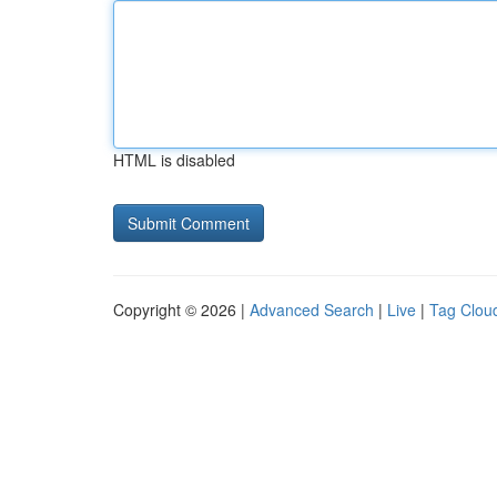
HTML is disabled
Copyright © 2026 |
Advanced Search
|
Live
|
Tag Clou