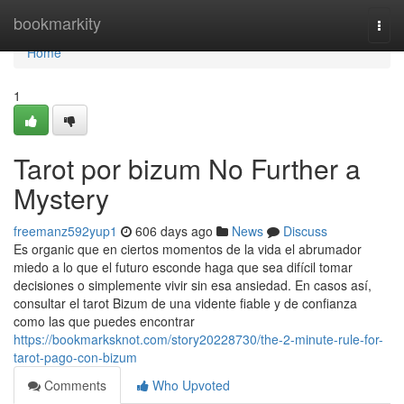
Home
bookmarkity
Togg
navi
Home
1
Tarot por bizum No Further a
Mystery
freemanz592yup1
606 days ago
News
Discuss
Es organic que en ciertos momentos de la vida el abrumador
miedo a lo que el futuro esconde haga que sea difícil tomar
decisiones o simplemente vivir sin esa ansiedad. En casos así,
consultar el tarot Bizum de una vidente fiable y de confianza
como las que puedes encontrar
https://bookmarksknot.com/story20228730/the-2-minute-rule-for-
tarot-pago-con-bizum
Comments
Who Upvoted