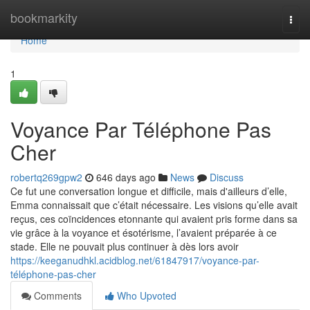
Home
bookmarkity
Togg
navi
Home
1
Voyance Par Téléphone Pas
Cher
robertq269gpw2
646 days ago
News
Discuss
Ce fut une conversation longue et difficile, mais d'ailleurs d’elle,
Emma connaissait que c’était nécessaire. Les visions qu’elle avait
reçus, ces coïncidences etonnante qui avaient pris forme dans sa
vie grâce à la voyance et ésotérisme, l’avaient préparée à ce
stade. Elle ne pouvait plus continuer à dès lors avoir
https://keeganudhkl.acidblog.net/61847917/voyance-par-
téléphone-pas-cher
Comments
Who Upvoted