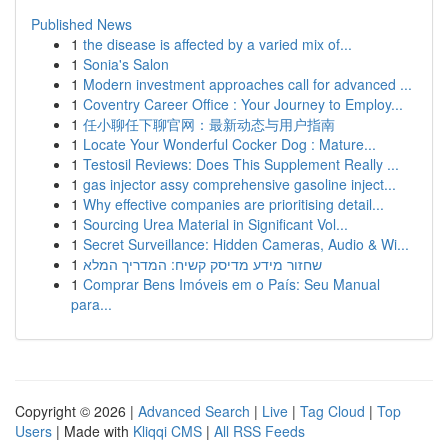
Published News
1
the disease is affected by a varied mix of...
1
Sonia's Salon
1
Modern investment approaches call for advanced ...
1
Coventry Career Office : Your Journey to Employ...
1
任小聊任下聊官网：最新动态与用户指南
1
Locate Your Wonderful Cocker Dog : Mature...
1
Testosil Reviews: Does This Supplement Really ...
1
gas injector assy comprehensive gasoline inject...
1
Why effective companies are prioritising detail...
1
Sourcing Urea Material in Significant Vol...
1
Secret Surveillance: Hidden Cameras, Audio & Wi...
1
שחזור מידע מדיסק קשיח: המדריך המלא
1
Comprar Bens Imóveis em o País: Seu Manual
para...
Copyright © 2026 |
Advanced Search
|
Live
|
Tag Cloud
|
Top
Users
| Made with
Kliqqi CMS
|
All RSS Feeds