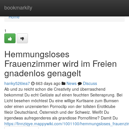
Home
bookmarkity
Home
1
Hemmungsloses
Frauenzimmer wird im Freien
gnadenlos genagelt
hanky526iea7
663 days ago
News
Discuss
Ab und zu reicht schon die Creativity und überraschend
bekommst Du echt Gelüste auf einen feuchten Seitensprung. Bei
Licht besehen möchtest Du eine willige Kurtisane zum Bumsen
oder einen unzensierten Pornoclip von der tollsten Erotiktube
fileür Deutschland, Österreich und der Schweiz. Weißt Du
irgendwas aufregenderes als grandiose Pornofilme? Damit Du
https://finnziqye.mappywiki.com/1001100/hemmungsloses_frauenz