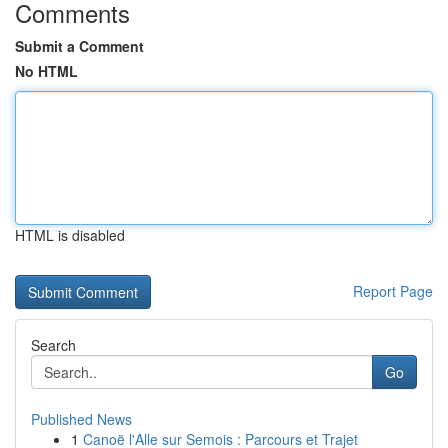
Comments
Submit a Comment
No HTML
HTML is disabled
Report Page
Search
Go
Published News
1
Canoë l'Alle sur Semois : Parcours et Trajet