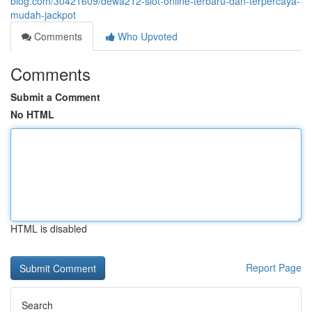
blog.com/30421609/dewa212-slot-online-terbaru-dan-terpercaya-
mudah-jackpot
Comments
Who Upvoted
Comments
Submit a Comment
No HTML
HTML is disabled
Report Page
Search