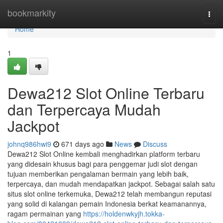
Home
bookmarkity
Togg
navi
Home
1
Dewa212 Slot Online Terbaru
dan Terpercaya Mudah
Jackpot
johnq986hwi9
671 days ago
News
Discuss
Dewa212 Slot Online kembali menghadirkan platform terbaru
yang didesain khusus bagi para penggemar judi slot dengan
tujuan memberikan pengalaman bermain yang lebih baik,
terpercaya, dan mudah mendapatkan jackpot. Sebagai salah satu
situs slot online terkemuka, Dewa212 telah membangun reputasi
yang solid di kalangan pemain Indonesia berkat keamanannya,
ragam permainan yang
https://holdenwkyjh.tokka-