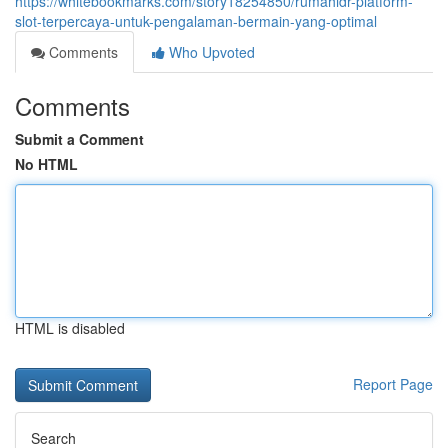
https://whitebookmarks.com/story18254850/rumahidr-platform-
slot-terpercaya-untuk-pengalaman-bermain-yang-optimal
Comments
Who Upvoted
Comments
Submit a Comment
No HTML
HTML is disabled
Report Page
Search