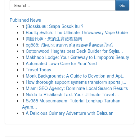
Go
Published News
1
{Bossku66: Siapa Sosok Itu ?
1
Boutiq Switch: The Ultimate Throwaway Vape Guide
1
美国代孕：您的生育旅程指南
1
pg888: เปิดประสบการณ์สุดยอดสล็อตออนไลน์
1
Cottonwood Heights best Deck Builder for Stylis...
1
Makhado Lodge: Your Gateway to Limpopo's Beauty
1
Automated Lawn Care for Your Yard
1
Travel Today
1
Monk Backgrounds: A Guide to Devotion and Apt...
1
How thorough support systems transform sports j...
1
Miami SEO Agency: Dominate Local Search Results
1
Noida to Rishikesh Taxi: Your Ultimate Travel ...
1
Sv388 Museumayam: Tutorial Lengkap Taruhan
Ayam...
1
A Delicious Culinary Adventure with Delicuan