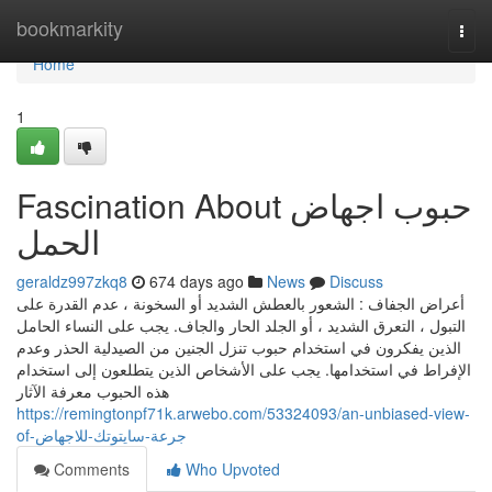
Home
bookmarkity
Togg
navi
Home
1
Fascination About حبوب اجهاض
الحمل
geraldz997zkq8
674 days ago
News
Discuss
أعراض الجفاف : الشعور بالعطش الشديد أو السخونة ، عدم القدرة على
التبول ، التعرق الشديد ، أو الجلد الحار والجاف. يجب على النساء الحامل
الذين يفكرون في استخدام حبوب تنزل الجنين من الصيدلية الحذر وعدم
الإفراط في استخدامها. يجب على الأشخاص الذين يتطلعون إلى استخدام
هذه الحبوب معرفة الآثار
https://remingtonpf71k.arwebo.com/53324093/an-unbiased-view-
of-جرعة-سايتوتك-للاجهاض
Comments
Who Upvoted