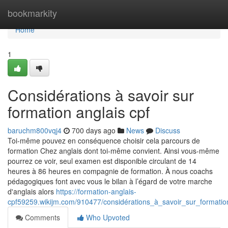
Home
bookmarkity
Home
1
Considérations à savoir sur
formation anglais cpf
baruchm800vqj4
700 days ago
News
Discuss
Toi-même pouvez en conséquence choisir cela parcours de
formation Chez anglais dont toi-même convient. Ainsi vous-même
pourrez ce voir, seul examen est disponible circulant de 14
heures à 86 heures en compagnie de formation. À nous coachs
pédagogiques font avec vous le bilan à l’égard de votre marche
d'anglais alors
https://formation-anglais-
cpf59259.wikijm.com/910477/considérations_à_savoir_sur_formatio
Comments
Who Upvoted