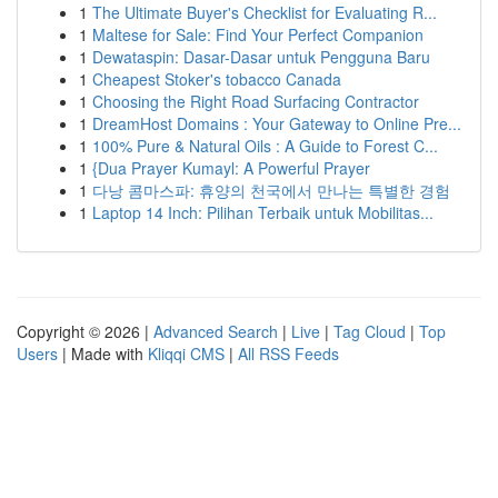
1
The Ultimate Buyer's Checklist for Evaluating R...
1
Maltese for Sale: Find Your Perfect Companion
1
Dewataspin: Dasar-Dasar untuk Pengguna Baru
1
Cheapest Stoker's tobacco Canada
1
Choosing the Right Road Surfacing Contractor
1
DreamHost Domains : Your Gateway to Online Pre...
1
100% Pure & Natural Oils : A Guide to Forest C...
1
{Dua Prayer Kumayl: A Powerful Prayer
1
다낭 콤마스파: 휴양의 천국에서 만나는 특별한 경험
1
Laptop 14 Inch: Pilihan Terbaik untuk Mobilitas...
Copyright © 2026 |
Advanced Search
|
Live
|
Tag Cloud
|
Top
Users
| Made with
Kliqqi CMS
|
All RSS Feeds