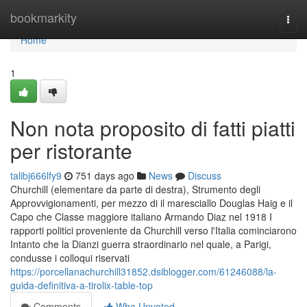
Home
bookmarkity
Togg
navi
Home
1
Non nota proposito di fatti piatti
per ristorante
talibj666lfy9
751 days ago
News
Discuss
Churchill (elementare da parte di destra), Strumento degli
Approvvigionamenti, per mezzo di il maresciallo Douglas Haig e il
Capo che Classe maggiore italiano Armando Diaz nel 1918 I
rapporti politici proveniente da Churchill verso l'Italia cominciarono
Intanto che la Dianzi guerra straordinario nel quale, a Parigi,
condusse i colloqui riservati
https://porcellanachurchill31852.dsiblogger.com/61246088/la-
guida-definitiva-a-tirolix-table-top
Comments
Who Upvoted