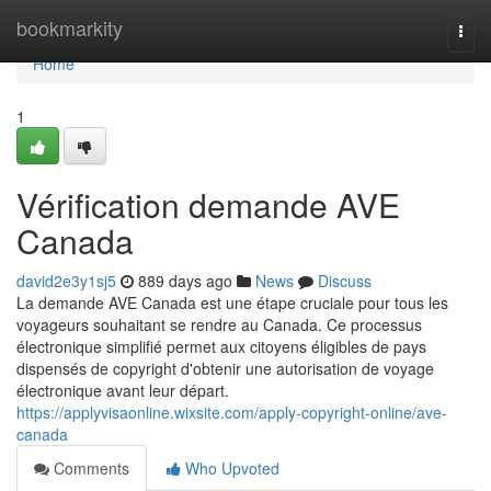
Home
bookmarkity
Togg
navi
Home
1
Vérification demande AVE
Canada
david2e3y1sj5
889 days ago
News
Discuss
La demande AVE Canada est une étape cruciale pour tous les
voyageurs souhaitant se rendre au Canada. Ce processus
électronique simplifié permet aux citoyens éligibles de pays
dispensés de copyright d'obtenir une autorisation de voyage
électronique avant leur départ.
https://applyvisaonline.wixsite.com/apply-copyright-online/ave-
canada
Comments
Who Upvoted