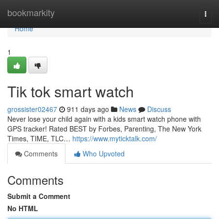
Home
bookmarkity
Togg
navi
Home
1
Tik tok smart watch
grossister02467
911 days ago
News
Discuss
Never lose your child again with a kids smart watch phone with
GPS tracker! Rated BEST by Forbes, Parenting, The New York
Times, TIME, TLC…
https://www.myticktalk.com/
Comments
Who Upvoted
Comments
Submit a Comment
No HTML