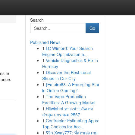
Search
Go
Published News
1
LC Winford: Your Search
Engine Optimization a...
1
Vehicle Diagnostics & Fix in
Hornsby
1
Discover the Best Local
ns le
Shops in Our City
rance.
1
{Empire88: A Emerging Star
in Online Gaming?
1
The Vape Production
Facilities: A Growing Market
1
Hitwinbet ทางเข้า: อัพเดท
ล่าสุด มกราคม 2567
1
Contractor Estimating Apps:
Top Choices for Acc...
1
รีวิว Xway777: ที่สุดของ เกม