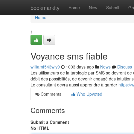
Home
bookmarkity
Home
New
Submit
Gr
Home
1
Voyance sms fiable
williamf543wly9
1003 days ago
News
Discuss
Les utilisateurs de la tarologie par SMS se devront de 
débit des possibilités, de devenir engagé des intuition
Le consultant devra aussi apprendre à garder
https:/
Comments
Who Upvoted
Comments
Submit a Comment
No HTML