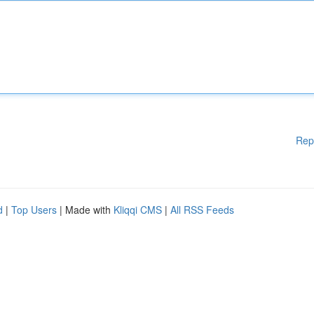
Rep
d
|
Top Users
| Made with
Kliqqi CMS
|
All RSS Feeds