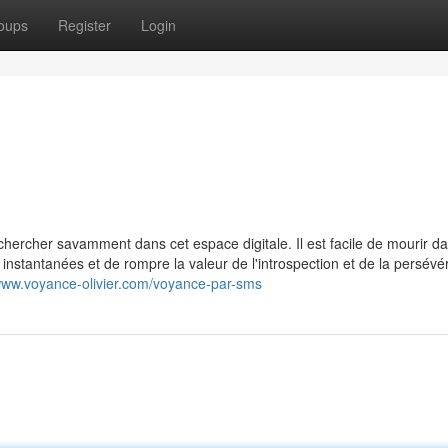
oups
Register
Login
chercher savamment dans cet espace digitale. Il est facile de mourir da
s instantanées et de rompre la valeur de l'introspection et de la persévé
/www.voyance-olivier.com/voyance-par-sms