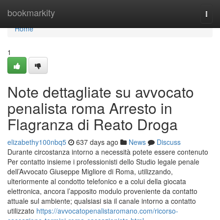
Home
bookmarkity
Togg
navi
Home
1
Note dettagliate su avvocato
penalista roma Arresto in
Flagranza di Reato Droga
elizabethy100nbq5
637 days ago
News
Discuss
Durante circostanza intorno a necessità potete essere contenuto
Per contatto insieme i professionisti dello Studio legale penale
dell’Avvocato Giuseppe Migliore di Roma, utilizzando,
ulteriormente al condotto telefonico e a colui della giocata
elettronica, ancora l’apposito modulo proveniente da contatto
attuale sul ambiente; qualsiasi sia il canale intorno a contatto
utilizzato
https://avvocatopenalistaromano.com/ricorso-